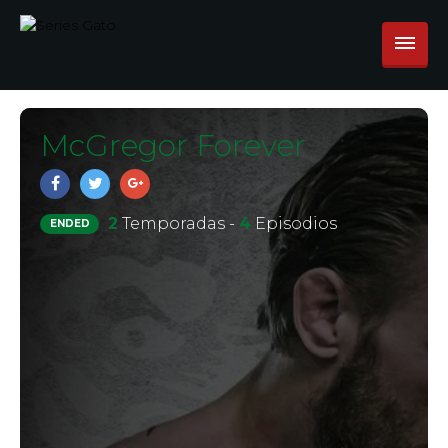
McGregor Forever
2
Temporadas -
4
Episodios
ENDED