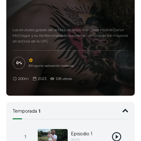
Los brutales golpes del artista de artes marciales mixtas Conor
McGregor y su fanfarronería lo convierten en uno de los mayores
atractivos de la UFC
0
(Ninguna valoración todavía)
200m
2023
128 views
Temporada
1
Episodio 1
1
2023