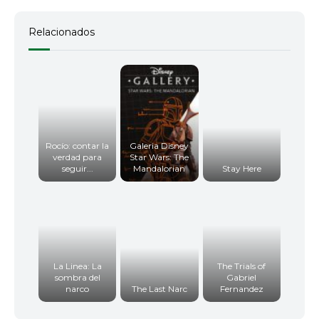
Relacionados
Rocío: contar la
Galeria Disney
verdad para
Star Wars: The
seguir...
Mandalorian
Stay Here
La Linea: La
The Trials of
sombra del
Gabriel
narco
The Last Narc
Fernandez