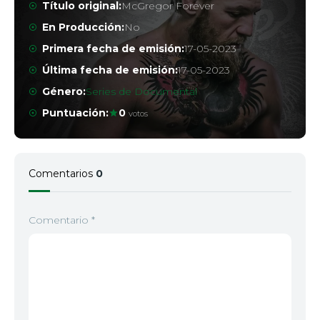
Título original:
McGregor Forever
En Producción:
No
Episodio 3
3
2023
Primera fecha de emisión:
17-05-2023
Última fecha de emisión:
17-05-2023
Episodio 4
4
Género:
Series de Documental
2023
Puntuación:
0
votos
Comentarios
0
Comentario
*