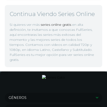
Continua Viendo Series Online
Si quieres ver más
series online gratis
en alta
definición, te invitamos a que conozcas FullSeries,
aquí encontraras las series más exitosas del
momento y las mejores series de todos los
tiempos. Contamos con videos en calidad 720p y
1080p, en idioma Latino, Castellano y Subtitulado.
FullSeries es tu mejor opción para ver series online
gratis.
GÉNEROS
Series de Drama
Series de Crimen