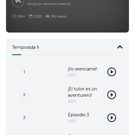
0
(Ninguna valoración todavía)
23m
2023
261 views
Temporada
1
¡Yo reencarné!
1
2023
¡El tutor es un
2
aventurero!
2023
Episodio 3
3
2023