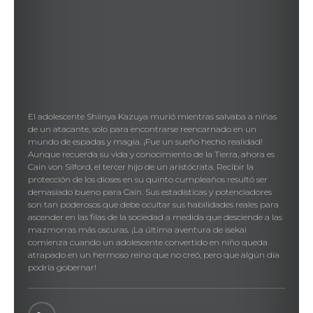
El adolescente Shiinya Kazuya murió mientras salvaba a niñas
de un atacante, solo para encontrarse reencarnado en un
mundo de espadas y magia. ¡Fue un sueño hecho realidad!
Aunque recuerda su vida y conocimiento de la Tierra, ahora es
Cain von Silford, el tercer hijo de un aristócrata. Recibir la
protección de los dioses en su quinto cumpleaños resultó ser
demasiado bueno para Caín. Sus estadísticas y potenciadores
son tan poderosos que debe ocultar sus habilidades reales para
ascender en las filas de la sociedad a medida que desciende a las
mazmorras más oscuras. ¡La última aventura de isekai
comienza cuando un adolescente convertido en niño queda
atrapado en un hermoso reino que no creó, pero que algún día
podría gobernar!