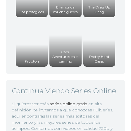
El amor da
The Dress Up
Los protegidos
mucha guerra
Gang
Cars:
Aventuras en el
Pretty Hard
Krypton
camino
Cases
Continua Viendo Series Online
Si quieres ver más
series online gratis
en alta
definición, te invitamos a que conozcas FullSeries,
aquí encontraras las series más exitosas del
momento y las mejores series de todos los
tiempos. Contamos con videos en calidad 720p y