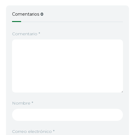
2023
Comentarios
0
Episodio 7
7
2023
Comentario
*
Episodio 8
8
2023
Episodio 9
9
2023
Nombre
*
Correo electrónico
*