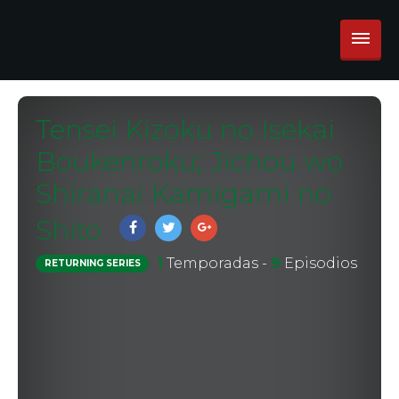
Tensei Kizoku no Isekai
Boukenroku; Jichou wo
Shiranai Kamigami no
Shito
1
Temporadas -
9
Episodios
RETURNING SERIES