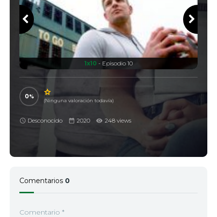
1x10
- Episodio 10
0
(Ninguna valoración todavía)
Desconocido
2020
248 views
Comentarios
0
Comentario
*