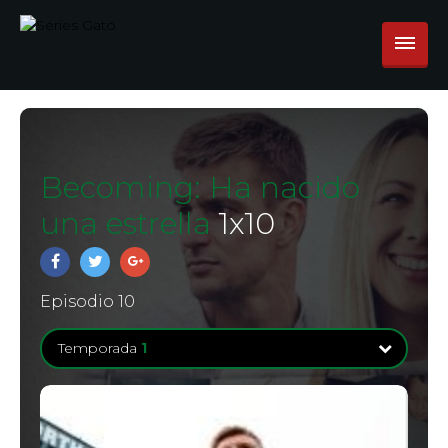
Becoming: Ha nacido
una estrella
1
x
10
Episodio 10
Temporada
1
Temporada
1
10 Episodios