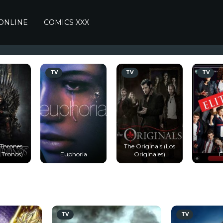
 ONLINE
COMICS XXX
TV
TV
TV
Thrones
The Originals (Los
 Tronos)
Euphoria
Originales)
É
TV
TV