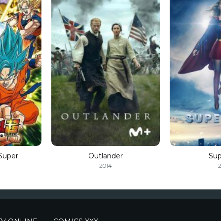
Super
Outlander
Sup
2014