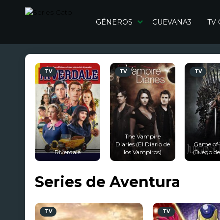
GÉNEROS
CUEVANA3
TV
TV
TV
TV
The Vampire
Diaries (El Diario de
Game of 
Riverdale
los Vampiros)
(Juego de
Series de Aventura
TV
TV