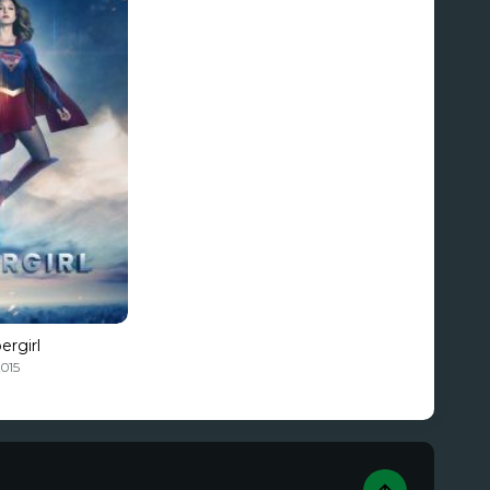
ergirl
2015