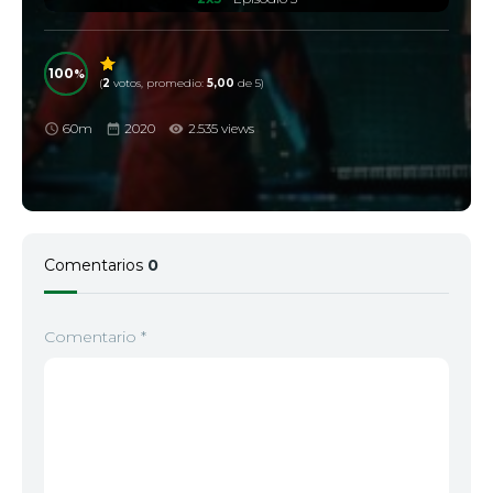
100
(
2
votos, promedio:
5,00
de 5)
60m
2020
2.535 views
Comentarios
0
Comentario
*