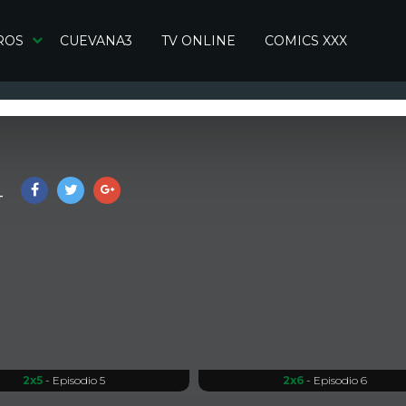
ROS
CUEVANA3
TV ONLINE
COMICS XXX
4
2x5
- Episodio 5
2x6
- Episodio 6