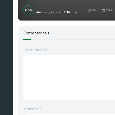
86
50m
2017
(
64
votos, promedio:
4,30
de 5)
Comentarios
1
Comentario
*
Nombre
*