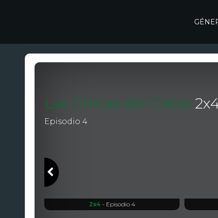
GÉNE
Las Chicas del Cable
2
x
Episodio 4
2x4
- Episodio 4