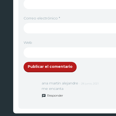
Correo electrónico
*
Web
ana martin alejandre
- 28 junio, 2021
me encanta
Responder