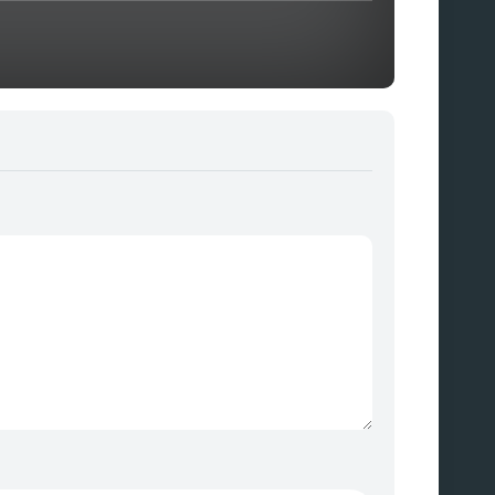
8 Episodios
Temporada
5
10 Episodios