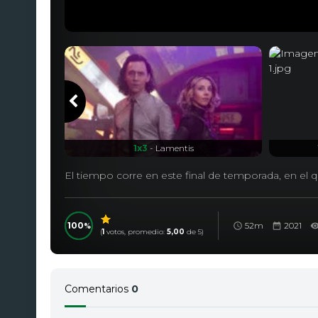
1x3
- Lamentis
El tiempo corre en este final de temporada, en el qu
100
52m
2021
(
1
votos, promedio:
5,00
de 5)
Comentarios
0