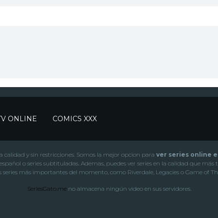
TV ONLINE
COMICS XXX
lta calidad y sin restricciones. Somos la mejor opcion para
ver series online 
s sub español o series subtituladas. Ademas, puedes ver series en la calidad que
as series más importantes del momento, como Riverdale, Legacies o Game of Th
SeriesGato.me
no almacena ningún video en sus servidores.