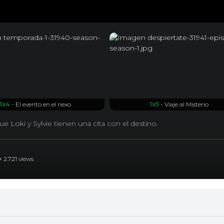
1x4
- El evento en el nexo
1x5
- Viaje al Misterio
e Loki y Sylvie tienen una cita con el destino.
2.721 views