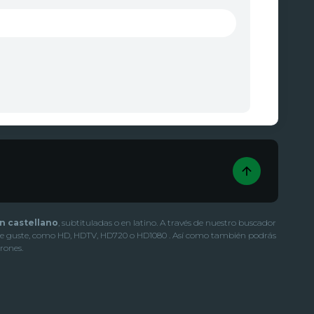
en castellano
, subtituladas o en latino. A través de nuestro buscador
 más te guste, como HD, HDTV, HD720 o HD1080 . Así como también podrás
rones.