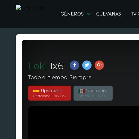
GÉNEROS
CUEVANA3
TV
Loki
1
x
6
Todo el tiempo. Siempre.
Upstream
Upstream
Castellano - HD 720
Latino - HD 720