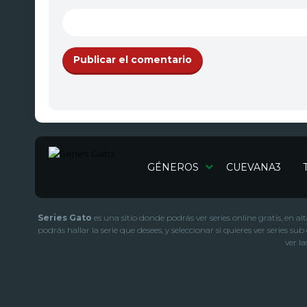
GÉNEROS
CUEVANA3
Series Gato
es una sitio donde podrás ver series online gratis, en a
podrás hallar la serie que desees, y seleccionar si quieres ver serie
ver l