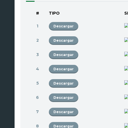
#
TIPO
S
1
Descargar
2
Descargar
3
Descargar
4
Descargar
5
Descargar
6
Descargar
7
Descargar
8
Descargar