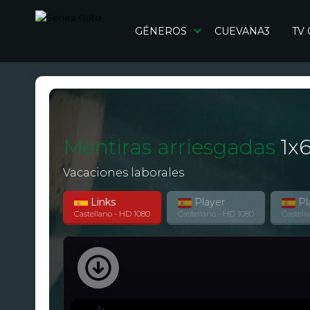
GÉNEROS
CUEVANA3
TV
Mentiras arriesgadas
1
x
Vacaciones laborales
Links
Player
Pl
Castellano - HD 1080
Castellano - HD 1080
Castell