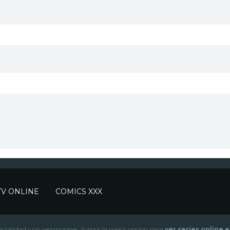
TV ONLINE
COMICS XXX
lta calidad y sin restricciones. Somos la mejor opcion para
ver series online 