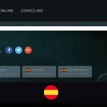
 ONLINE
COMICS XXX
6
ayer
Viewsb
Streamtape
ano - HD 1080
Castellano - HD 1080
Castellano - HD 1080