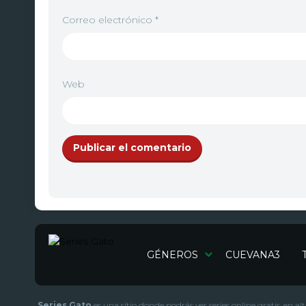
Correo electrónico
*
Web
GÉNEROS
CUEVANA3
Series Gato
es una sitio donde podrás ver series online gratis, en a