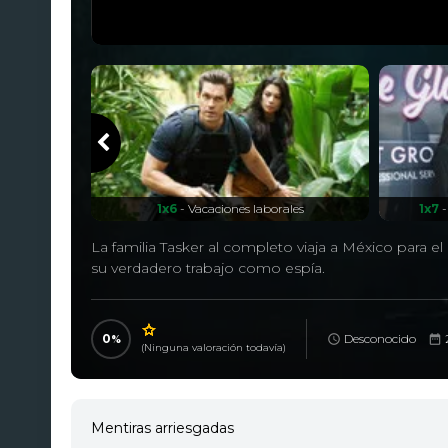
1x6
- Vacaciones laborales
1x7
-
La familia Tasker al completo viaja a México para e
su verdadero trabajo como espía.
0
Desconocido
(Ninguna valoración todavía)
Mentiras arriesgadas