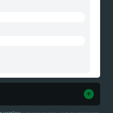
en castellano
, subtituladas o en latino. A través de nuestro buscador