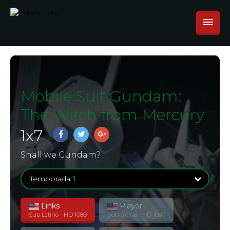
Mobile Suit Gundam:
The Witch from Mercury
1
x
7
Shall we Gundam?
Temporada
1
Links
Player
Temporada
1
Sub Latino - HD 1080
Sub Latino - HD 1080
19 Episodios