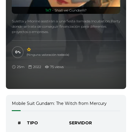
1x7
- Shall we Gundam?
Suletta y Miorine asistirán a una fiesta llamada Incubation Party
donde se trata de conseguir financiación para diferentes
proyectos o empresas.
0
(Ninguna valoración todavía)
25m
2022
75 views
Mobile Suit Gundam: The Witch from Mercury
#
TIPO
SERVIDOR