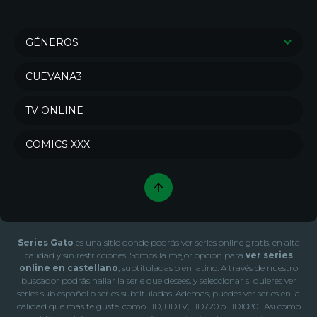
GÉNEROS
Series de Drama
Series de Crimen
CUEVANA3
Series de Comedia
Sci-Fi & Fantasy
TV ONLINE
Action & Adventure
Series de Misterio
Series de Animación
Series de Documental
COMICS XXX
War & Politics
Series de Acción
Series de Soap
Series de Familia
Series de Aventura
Series de Reality
Series de Terror
Series de Ciencia ficción
Series Gato
es una sitio donde podrás ver series online gratis, en alta
Series de Fantasía
Series de Romance
calidad y sin restricciones. Somos la mejor opcion para
ver series
online en castellano
, subtituladas o en latino. A través de nuestro
Series de Música
Series de Novela
buscador podrás hallar la serie que desees, y seleccionar si quieres ver
series sub español o series subtituladas. Ademas, puedes ver series en la
Series de Talk
Series de Kids
calidad que más te guste, como HD, HDTV, HD720 o HD1080 . Así como