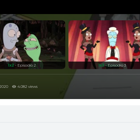
1x2
- Episodio 2
1x3
- Episodio 3
2020
4.082 views