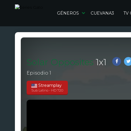
GÉNEROS
CUEVANA3
TV
Solar Opposites
1
x
1
Episodio 1
Streamplay
Sub Latino - HD 720