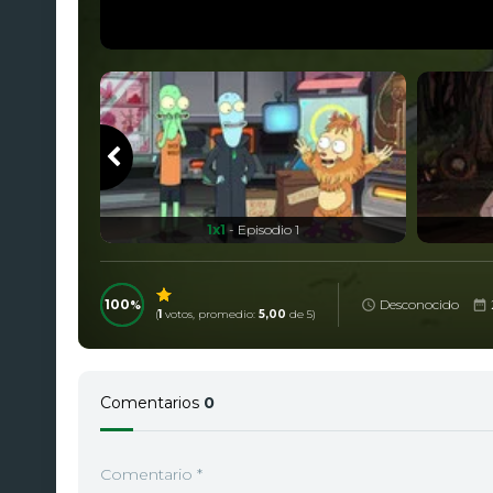
1x1
- Episodio 1
100
Desconocido
(
1
votos, promedio:
5,00
de 5)
Comentarios
0
Comentario
*