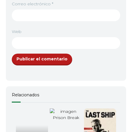
Correo electrónico
*
12
<img src="//image.tmdb.org/t/p/w92/fHNsYbrNW
Web
13
<img src="//image.tmdb.org/t/p/w92/2oo1jZBPnH
14
<img src="https://vip.seriesgato.online/wp-conte
15
<img src="https://vip.seriesgato.online/wp-conte
Relacionados
16
<img src="https://vip.seriesgato.online/wp-conte