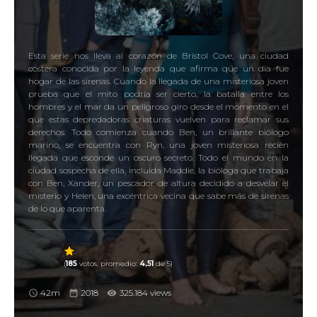
Esta serie nos lleva al corazón de Bristol Cove, una ciudad
costera conocida por la leyenda que afirma que un día fue
hogar de las sirenas. Cuando la llegada de una misteriosa joven
prueba que el mito podría ser cierto, la batalla entre los
hombres y el mar da un peligroso giro desde el momento en el
que estas depredadoras criaturas vuelven para reclamar sus
derechos. Todo comienza cuando Ben, un brillante biólogo
marino, se encuentra con Ryn, una joven misteriosa recién
llegada que esconde un oscuro secreto. Todo el mundo en la
ciudad sospecha de ella, incluida Maddie, la bióloga que trabaja
con Ben, Xander, un pescador de altura decidido a desvelar el
misterio y Helen, una excéntrica vecina que sabe más de sirenas
de lo que aparenta.
(
185
votos, promedio:
4,51
de 5)
42m
2018
325.184 views