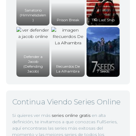
Sanatorio
(Himmelsdalen
)
Prison Break
The Last Ship
Defender a
Jacob
(Defending
Recuerdos De
Jacob)
La Alhambra
7 Seeds
Continua Viendo Series Online
Si quieres ver más
series online gratis
en alta
definición, te invitamos a que conozcas FullSeries,
aquí encontraras las series más exitosas del
momento y las mejores series de todos los