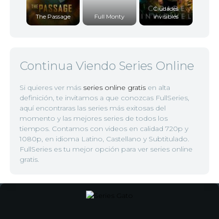
Ciudades
The Passage
Full Monty
invisibles
Continua Viendo Series Online
Si quieres ver más
series online gratis
en alta
definición, te invitamos a que conozcas FullSeries,
aquí encontraras las series más exitosas del
momento y las mejores series de todos los
tiempos. Contamos con videos en calidad 720p y
1080p, en idioma Latino, Castellano y Subtitulado.
FullSeries es tu mejor opción para ver series online
gratis.