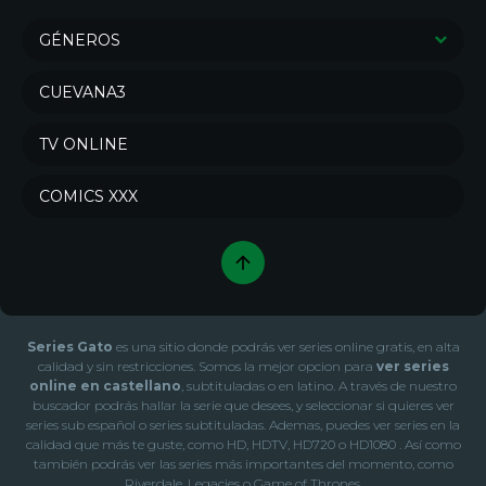
GÉNEROS
Series de Drama
Series de Crimen
CUEVANA3
Series de Comedia
Sci-Fi & Fantasy
TV ONLINE
Action & Adventure
Series de Misterio
Series de Animación
Series de Documental
COMICS XXX
War & Politics
Series de Acción
Series de Soap
Series de Familia
Series de Aventura
Series de Reality
Series de Terror
Series de Ciencia ficción
Series Gato
es una sitio donde podrás ver series online gratis, en alta
Series de Fantasía
Series de Romance
calidad y sin restricciones. Somos la mejor opcion para
ver series
online en castellano
, subtituladas o en latino. A través de nuestro
Series de Música
Series de Novela
buscador podrás hallar la serie que desees, y seleccionar si quieres ver
series sub español o series subtituladas. Ademas, puedes ver series en la
Series de Talk
Series de Kids
calidad que más te guste, como HD, HDTV, HD720 o HD1080 . Así como
Series de Western
también podrás ver las series más importantes del momento, como
Riverdale, Legacies o Game of Thrones.