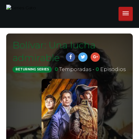
Bolívar: Una lucha
admirable
0
Temporadas -
0
Episodios
RETURNING SERIES