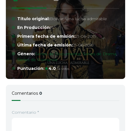
Título original:
Bolívar: Una lucha admirable
En Producción:
Sí
Primera fecha de emisión:
21-06-2019
Última fecha de emisión:
21-06-2019
Género:
Series de Documental
,
Series de Drama
,
Series de Romance
Puntuación:
4.0
14 votos
Comentarios
0
Comentario
*