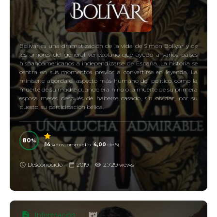
Bolívar es una dramatización de la vida de Simón Bolívar y de
los amores del general venezolano que ayudó a varios países
hispanoamericanos a independizarse de España. La historia se
centra en sus momentos previos a convertirse en leyenda. La
miniserie aborda el aspecto más humano del político, como la
muerte de su madre cuando era niño o la muerte de su primera
esposa meses después de haberse casado, sin olvidar, por su
puesto, su participación bélica.
80
(
14
votos, promedio:
4,00
de 5)
Desconocido
2019
2.729 views
Información