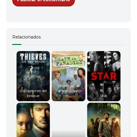
Relacionados
Crimen en el
Los ladrones del
Paraíso (Death
bosque
in...
Star