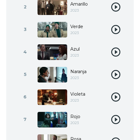
Amarillo
2
2023
Verde
3
2023
Azul
4
2023
Naranja
5
2023
Violeta
6
2023
Rojo
7
2023
Rosa