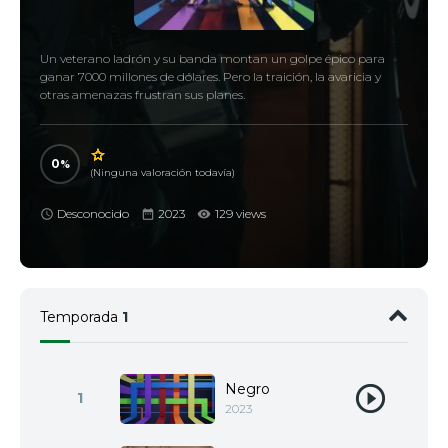
Un veterano ladrón y su banda montan un golpe épico para
ganar 7000 millones de dólares. Pero la traición, la avaricia y
otras amenazas frustran sus planes.
0
(Ninguna valoración todavía)
Desconocido
2023
129 views
Temporada
1
Negro
1
2023