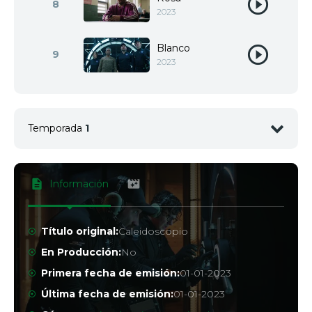
8
2023
Blanco
9
2023
Temporada
1
Negro
1
2023
Información
Amarillo
2
2023
Título original:
Caleidoscopio
En Producción:
No
Verde
3
2023
Primera fecha de emisión:
01-01-2023
Última fecha de emisión:
01-01-2023
Azul
4