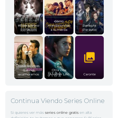
Cómo
#Freerayshaw
mandarlo todo
Parasyte
n
a la mierda
(Parásito)
Todas las veces
que nos
Otra Vida
enamoramos
(Another Life)
Caronte
Continua Viendo Series Online
Si quieres ver más
series online gratis
en alta