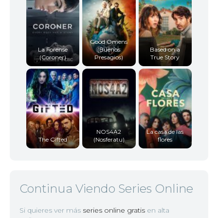
Good Omens
La Forense
(Buenos
Based on a
(Coroner)
Presagios)
True Story
NOS4A2
La casa de las
The Gifted
(Nosferatu)
flores
Continua Viendo Series Online
Si quieres ver más
series online gratis
en alta