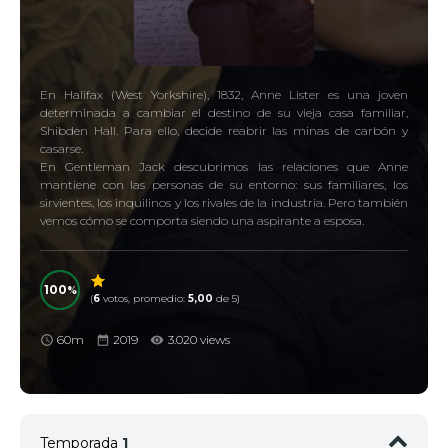
En Halifax (West Yorkshire), 1832, Anne Lister es una joven
determinada a cambiar el destino de su vieja casa familiar,
Shibden Hall. Para ello, decide reabrir las minas de carbón y
casarse.
En Gentleman Jack descubrimos las relaciones que Anne
mantiene con las personas de su entorno: sus familiares, los
sirvientes, los inquilinos y los rivales de la industria. Pero también
vemos cómo se comporta siendo una aspirante a esposa.
100
(
6
votos, promedio:
5,00
de 5)
60m
2019
3.020 views
Temporada
1