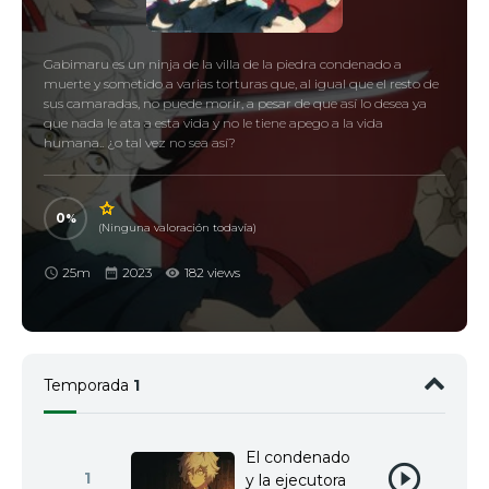
Gabimaru es un ninja de la villa de la piedra condenado a
muerte y sometido a varias torturas que, al igual que el resto de
sus camaradas, no puede morir, a pesar de que así lo desea ya
que nada le ata a esta vida y no le tiene apego a la vida
humana.. ¿o tal vez no sea así?
0
(Ninguna valoración todavía)
25m
2023
182 views
Temporada
1
El condenado
1
y la ejecutora