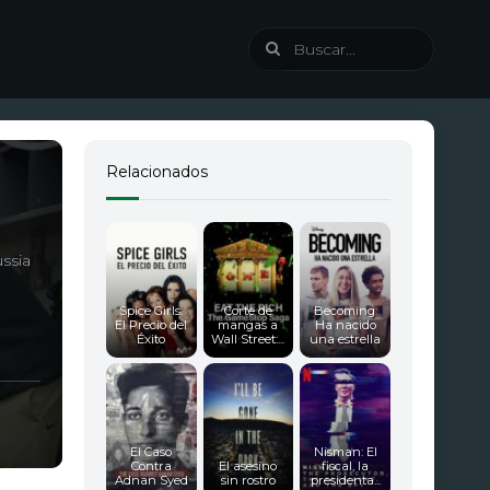
Relacionados
ssia
Spice Girls:
Corte de
Becoming:
El Precio del
mangas a
Ha nacido
Éxito
Wall Street:...
una estrella
El Caso
Nisman: El
Contra
El asesino
fiscal, la
Adnan Syed
sin rostro
presidenta...