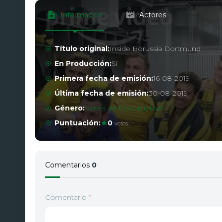
Información
Actores
Título original:
Inside Borussia Dortmund
En Producción:
Sí
Primera fecha de emisión:
16-08-2019
Última fecha de emisión:
30-08-2019
Género:
Series de Documental
Puntuación:
0
votos
Comentarios
0
Comentario
*