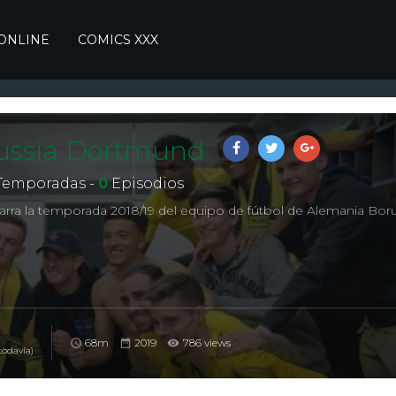
 ONLINE
COMICS XXX
russia Dortmund
Temporadas -
0
Episodios
arra la temporada 2018/19 del equipo de fútbol de Alemania Boru
68m
2019
786 views
todavía)