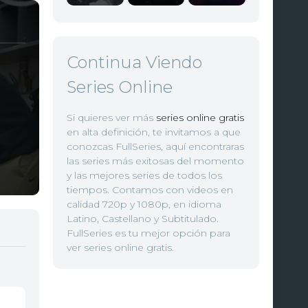
Continua Viendo
Series Online
Si quieres ver más
series online gratis
en alta definición, te invitamos a que
conozcas FullSeries, aquí encontraras
las series más exitosas del momento
y las mejores series de todos los
tiempos. Contamos con videos en
calidad 720p y 1080p, en idioma
Latino, Castellano y Subtitulado.
FullSeries es tu mejor opción para
ver series online gratis.