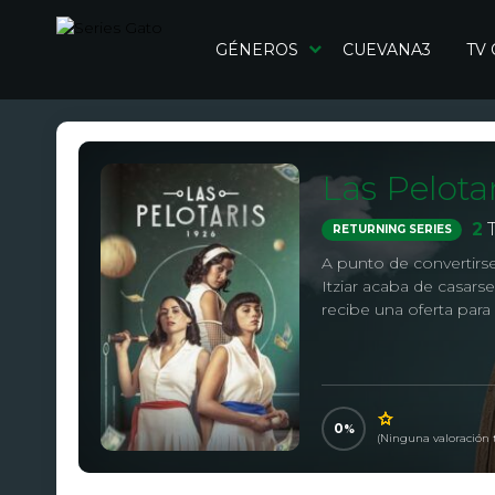
GÉNEROS
CUEVANA3
TV
Las Pelotar
2
T
RETURNING SERIES
A punto de convertir
Itziar acaba de casar
recibe una oferta para 
0
(Ninguna valoración 