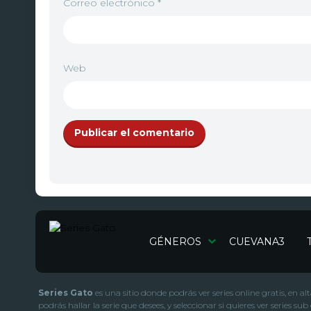
Correo electrónico
*
Web
GÉNEROS
CUEVANA3
Series Gato
es una sitio donde podrás ver series online gratis, en a
podrás hallar la serie que desees, y seleccionar si quieres ver serie