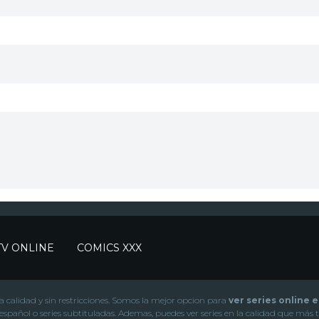
TV ONLINE
COMICS XXX
lta calidad y sin restricciones. Somos la mejor opcion para
ver series online 
s sub español o series subtituladas. Ademas, puedes ver series en la calidad que