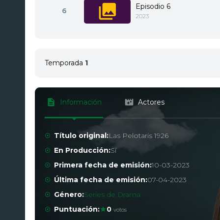
Episodio 6
6
2023
Temporada
1
Episodio 1
1
2023
Información
Actores
Episodio 2
2
2023
Título original:
Las Pelotaris 1926
En Producción:
Sí
Episodio 3
3
2023
Primera fecha de emisión:
10-03-2023
Última fecha de emisión:
07-04-2023
Episodio 4
4
Género:
Series de Drama
2023
Puntuación:
0
votos