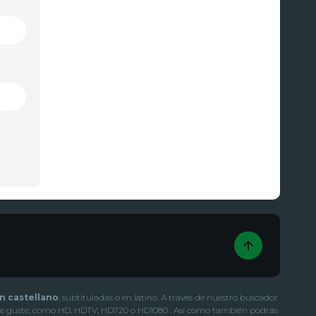
en castellano
, subtituladas o en latino. A través de nuestro buscador
 más te guste, como HD, HDTV, HD720 o HD1080 . Así como también podrás