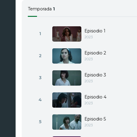
Temporada
1
Episodio 1
1
2023
Episodio 2
2
2023
Episodio 3
3
2023
Episodio 4
4
2023
Episodio 5
5
2023