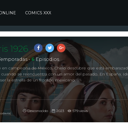
 ONLINE
COMICS XXX
is 1926
emporadas -
6
Episodios
se en campeona de México, Chelo descubre que está embarazad
se cuando se reencuentra con un amor del pasado. En España, Id
ser la estrella de un frontón mexicano.
Desconocido
2023
579 views
todavía)