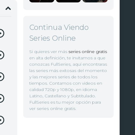
Continua Viendo
Series Online
Si quieres ver más
series online gratis
en alta definición, te invitamos a que
conozcas FullSeries, aquí encontraras
las series más exitosas del momento
y las mejores series de todos los
tiempos. Contamos con videos en
calidad 720p y 1080p, en idioma
Latino, Castellano y Subtitulado.
FullSeries es tu mejor opción para
ver series online gratis.