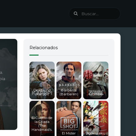
Relacionados
a.
oia
Deadwind
Bárbaros
(Karppi)
(Barbaren)
iZombie
El Cuento de
la Criada
(The
Handmaid’s.
El Mister
Jigokuraku
..