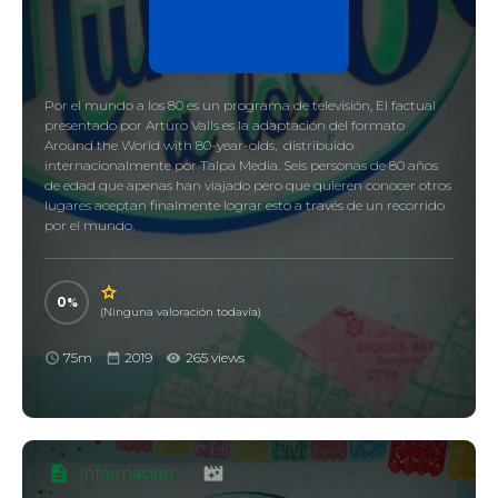
Por el mundo a los 80 es un programa de televisión, El factual
presentado por Arturo Valls​ es la adaptación del formato
Around the World with 80-year-olds, ​ distribuido
internacionalmente por Talpa Media.​ Seis personas de 80 años
de edad que apenas han viajado pero que quieren conocer otros
lugares aceptan finalmente lograr esto a través de un recorrido
por el mundo.
0
(Ninguna valoración todavía)
75m
2019
265 views
Información