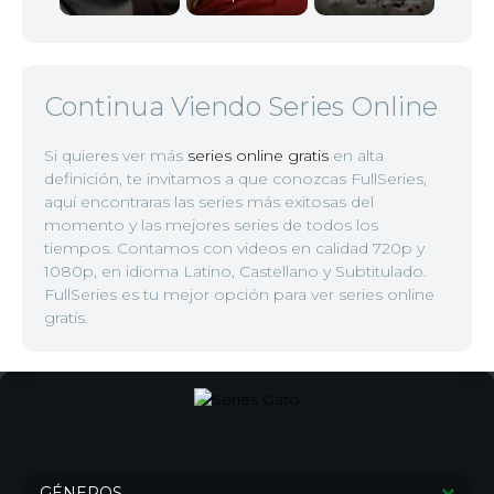
Continua Viendo Series Online
Si quieres ver más
series online gratis
en alta
definición, te invitamos a que conozcas FullSeries,
aquí encontraras las series más exitosas del
momento y las mejores series de todos los
tiempos. Contamos con videos en calidad 720p y
1080p, en idioma Latino, Castellano y Subtitulado.
FullSeries es tu mejor opción para ver series online
gratis.
GÉNEROS