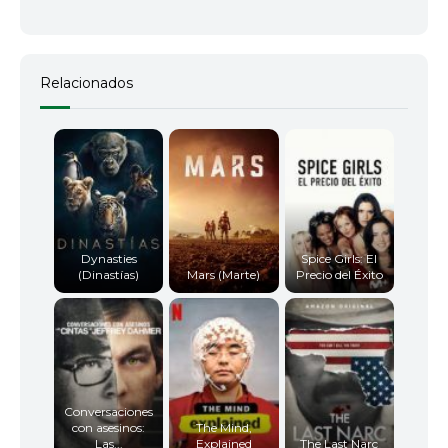
Relacionados
Dynasties
Spice Girls: El
(Dinastías)
Mars (Marte)
Precio del Éxito
Conversaciones
con asesinos:
The Mind,
Las...
Explained
The Last Narc