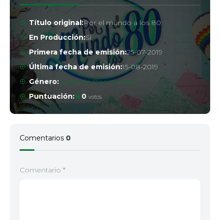
Título original:
Por el mundo a los 80
En Producción:
Sí
Primera fecha de emisión:
25-07-2019
Última fecha de emisión:
15-08-2019
Género:
Series de Documental
Puntuación:
0
votos
Comentarios
0
Comentario
*