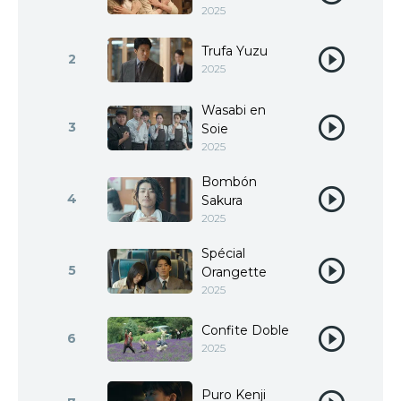
2025
Trufa Yuzu
2
2025
Wasabi en
3
Soie
2025
Bombón
4
Sakura
2025
Spécial
5
Orangette
2025
Confite Doble
6
2025
Puro Kenji