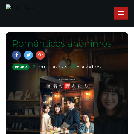
Románticos anónimos
2
Temporadas -
8
Episodios
ENDED