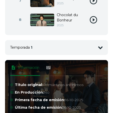
7
2025
Chocolat du
8
Bonheur
2025
Temporada
1
Paleta
1
Arcoíris
2025
Información
Trufa Yuzu
2
2025
Título original:
Románticos anónimos
En Producción:
No
Wasabi en
3
Soie
Primera fecha de emisión:
16-10-2025
2025
Última fecha de emisión:
16-10-2025