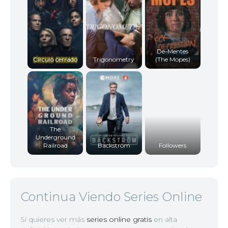
De-Mentes
Círculo cerrado
Trigonometry
(The Mopes)
The
Underground
Railroad
Bäckström
Followers
Continua Viendo Series Online
Si quieres ver más
series online gratis
en alta