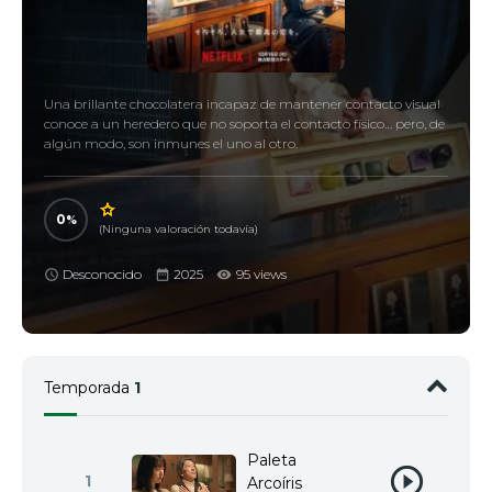
Una brillante chocolatera incapaz de mantener contacto visual
conoce a un heredero que no soporta el contacto físico… pero, de
algún modo, son inmunes el uno al otro.
0
(Ninguna valoración todavía)
Desconocido
2025
95 views
Temporada
1
Paleta
1
Arcoíris