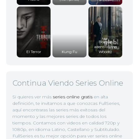
Bosque
adentro (The
El Terror
Kung Fu
Woods)
Continua Viendo Series Online
Si quieres ver más
series online gratis
en alta
definición, te invitamos a que conozcas FullSeries,
aquí encontraras las series más exitosas del
momento y las mejores series de todos los
tiempos. Contamos con videos en calidad 720p y
1080p, en idioma Latino, Castellano y Subtitulado.
FullSeries es tu mejor opción para ver series online