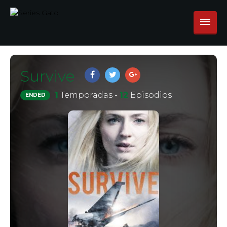
Survive
1
Temporadas -
12
Episodios
ENDED