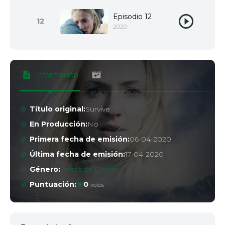
Episodio 12
12
2020
Información
Título original:
Survive
En Producción:
No
Primera fecha de emisión:
06-04-2020
Última fecha de emisión:
17-04-2020
Género:
Series de Drama
Puntuación:
0
votos