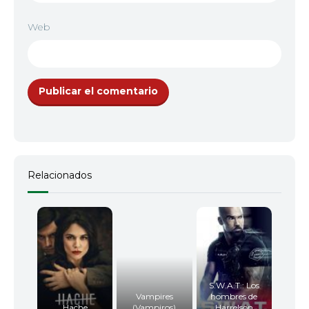
Web
Relacionados
S.W.A.T.: Los
Vampires
hombres de
Hache
(Vampiros)
Harrelson