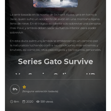
La serie basada en la novela de Richard Abate, gira en torno a
Jane, quien sufre un accidente de avión en una montaña lejana
llena de nieve. En el trágico accidente sólo sobrevive una persona
más Paul, y ambos deben sacar su fuerza interior para poder
sobrevivir.
En esta dura aventura, ambos se embarcan en un camino por
la naturaleza luchando contra las condiciones más extremas y
brutales, así como los retos psicológicos y los traumas personales.
Series Gato
Survive
Ver Survive Online en HD
Gratis
0
(Ninguna valoración todavía)
8m
2020
591 views