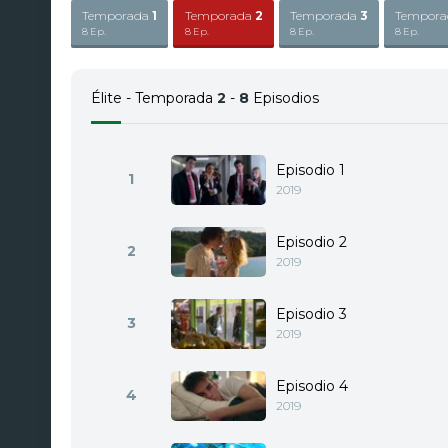
Temporada
1
Temporada
2
Temporada
3
Tempor
8 Ep.
8 Ep.
8 Ep.
8 Ep.
Élite - Temporada
2
-
8
Episodios
Episodio 1
1
2019
Episodio 2
2
2019
Episodio 3
3
2019
Episodio 4
4
2019