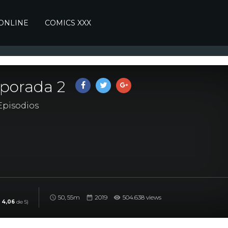
 ONLINE
COMICS XXX
porada 2
pisodios
50, 55m
2019
504.638 views
:
4,06
de 5)