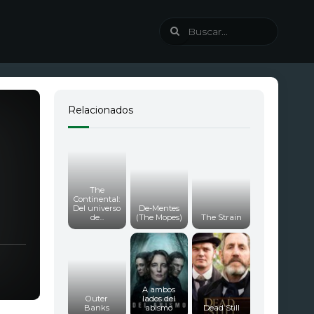
Relacionados
The
Continental:
Del universo
De-Mentes
de...
(The Mopes)
The Strain
A ambos
Outer
lados del
Banks
abismo
Dead Still