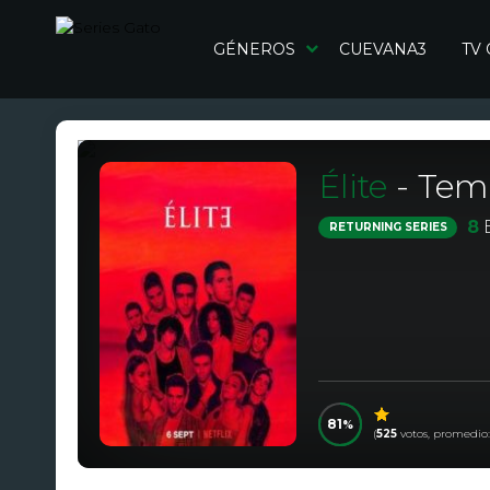
GÉNEROS
CUEVANA3
TV
Élite
- Tem
8
E
RETURNING SERIES
81
(
525
votos, promedio