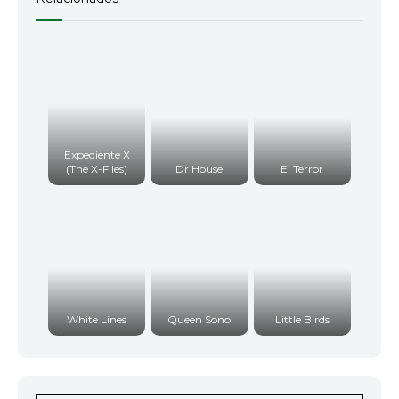
Expediente X
(The X-Files)
Dr House
El Terror
White Lines
Queen Sono
Little Birds