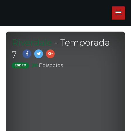
Riverdale
- Temporada
7
20
Episodios
ENDED