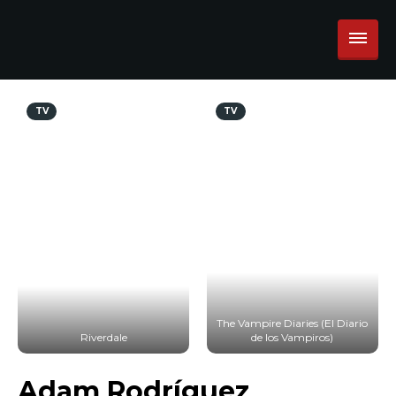
TV
TV
The Vampire Diaries (El Diario
Riverdale
de los Vampiros)
Adam Rodríguez