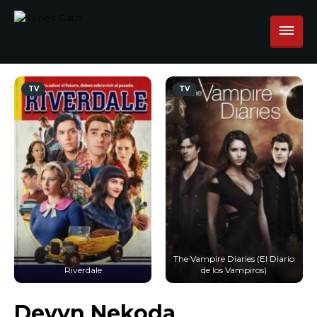
TV
TV
The Vampire Diaries (El Diario
Riverdale
de los Vampiros)
Devyn Nekoda