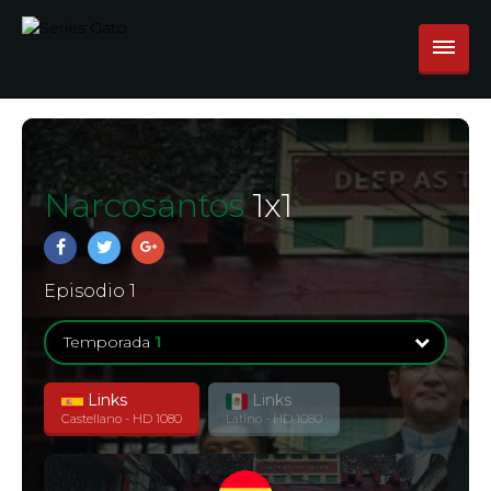
Narcosantos
1
x
1
Episodio 1
Temporada
1
Links
Links
Temporada
1
Castellano - HD 1080
Latino - HD 1080
6 Episodios
Temporada
1
0 Episodios