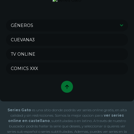
GÉNEROS
Series de Drama
Series de Crimen
CUEVANA3
Series de Comedia
Sci-Fi & Fantasy
TV ONLINE
Action & Adventure
Series de Misterio
Series de Animación
Series de Documental
COMICS XXX
War & Politics
Series de Acción
Series de Soap
Series de Familia
Series de Aventura
Series de Reality
Series de Terror
Series de Ciencia ficción
Series Gato
es una sitio donde podrás ver series online gratis, en alta
Series de Fantasía
Series de Romance
calidad y sin restricciones. Somos la mejor opcion para
ver series
online en castellano
, subtituladas o en latino. A través de nuestro
Series de Música
Series de Novela
buscador podrás hallar la serie que desees, y seleccionar si quieres ver
series sub español o series subtituladas. Ademas, puedes ver series en la
Series de Talk
Series de Kids