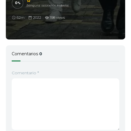
0
(Ninguna valoración todavía)
62m
2022
198 views
Comentarios
0
Comentario
*