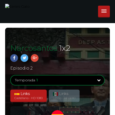
Narcosantos
1
x
2
Episodio 2
Temporada
1
Links
Links
Temporada
1
Castellano - HD 1080
Latino - HD 1080
6 Episodios
Temporada
1
0 Episodios