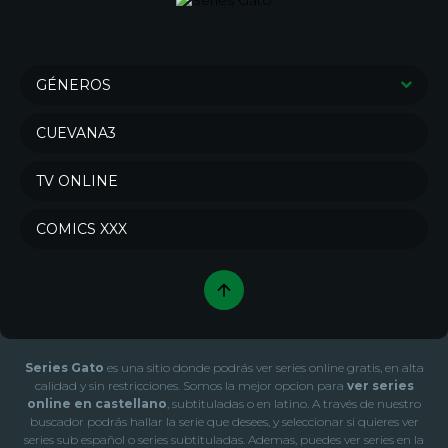
GÉNEROS
Series de Drama
Series de Crimen
CUEVANA3
Series de Comedia
Sci-Fi & Fantasy
TV ONLINE
Action & Adventure
Series de Misterio
Series de Animación
Series de Documental
COMICS XXX
War & Politics
Series de Acción
Series de Soap
Series de Familia
Series de Aventura
Series de Reality
Series de Terror
Series de Ciencia ficción
Series Gato
es una sitio donde podrás ver series online gratis, en alta
Series de Fantasía
Series de Romance
calidad y sin restricciones. Somos la mejor opcion para
ver series
online en castellano
, subtituladas o en latino. A través de nuestro
Series de Música
Series de Novela
buscador podrás hallar la serie que desees, y seleccionar si quieres ver
series sub español o series subtituladas. Ademas, puedes ver series en la
Series de Talk
Series de Kids